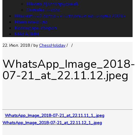
Школа Долгопрудный
Онлайн-школа
Шахматный лагерь «Питерские каникулы 2026»
Наша команда
Календарь сборов
МАГАЗИН
22. Июл. 2018
/ by
СhessHoliday
/
/
WhatsApp_Image_2018-
07-21_at_22.11.12.jpeg
WhatsApp_Image_2018-07-21_at_22.11.11_1_.jpeg
WhatsApp_Image_2018-07-21_at_22.11.12_1_.jpeg