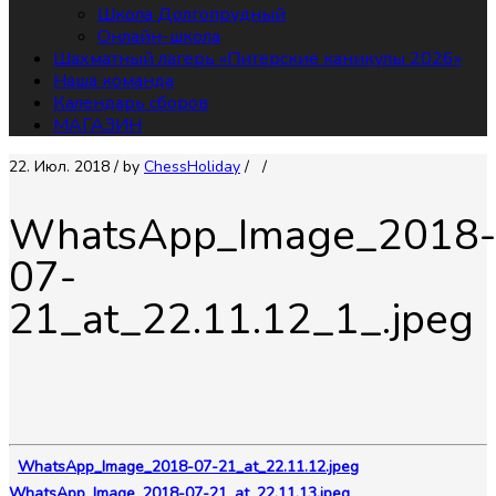
Школа Долгопрудный
Онлайн-школа
Шахматный лагерь «Питерские каникулы 2026»
Наша команда
Календарь сборов
МАГАЗИН
22. Июл. 2018
/ by
СhessHoliday
/
/
WhatsApp_Image_2018-
07-
21_at_22.11.12_1_.jpeg
WhatsApp_Image_2018-07-21_at_22.11.12.jpeg
WhatsApp_Image_2018-07-21_at_22.11.13.jpeg