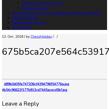
Школа Долгопрудный
Онлайн-школа
Шахматный лагерь «Питерские каникулы 2026»
Наша команда
Календарь сборов
МАГАЗИН
13. Окт. 2018
/ by
СhessHoliday
/
/
675b5ca207e564c53917
d89b0d05fe747206cf4394796f54776a.jpg
4b54c96622f177b813cd7445acecd5bf.jpg
Leave a Reply