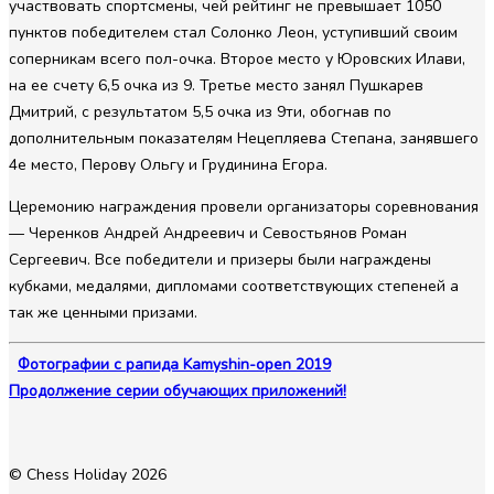
участвовать спортсмены, чей рейтинг не превышает 1050
пунктов победителем стал Солонко Леон, уступивший своим
соперникам всего пол-очка. Второе место у Юровских Илави,
на ее счету 6,5 очка из 9. Третье место занял Пушкарев
Дмитрий, с результатом 5,5 очка из 9ти, обогнав по
дополнительным показателям Нецепляева Степана, занявшего
4е место, Перову Ольгу и Грудинина Егора.
Церемонию награждения провели организаторы соревнования
— Черенков Андрей Андреевич и Севостьянов Роман
Сергеевич. Все победители и призеры были награждены
кубками, медалями, дипломами соответствующих степеней а
так же ценными призами.
Фотографии с рапида Kamyshin-open 2019
Продолжение серии обучающих приложений!
© Chess Holiday 2026