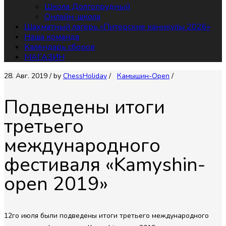
Школа Долгопрудный
Онлайн-школа
Шахматный лагерь «Питерские каникулы 2026»
Наша команда
Календарь сборов
МАГАЗИН
28. Авг. 2019
/ by
СhessHoliday
/
Камышин-Open
/
Подведены итоги
третьего
международного
фестиваля «Kamyshin-
open 2019»
12го июля были подведены итоги третьего международного