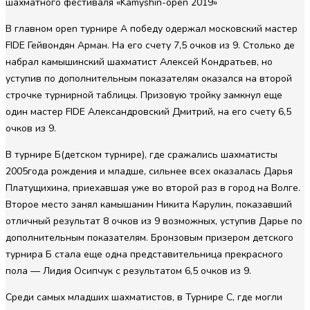
шахматного фестиваля «Kamyshin-open 2019»
В главном open турнире А победу одержал московский мастер
FIDE Гейвондян Арман. На его счету 7,5 очков из 9. Столько де
набрал камышинский шахматист Алексей Кондратьев, но
уступив по дополнительным показателям оказался на второй
строчке турнирной таблицы. Призовую тройку замкнул еще
один мастер FIDE Александровский Дмитрий, на его счету 6,5
очков из 9.
В турнире Б(детском турнире), где сражались шахматисты
2005года рождения и младше, сильнее всех оказалась Дарья
Платущихина, приехавшая уже во второй раз в город на Волге.
Второе место занял камышанин Никита Карулин, показавший
отличный результат 8 очков из 9 возможных, уступив Дарье по
дополнительным показателям. Бронзовым призером детского
турнира Б стала еще одна представительница прекрасного
пола — Лидия Осипчук с результатом 6,5 очков из 9.
Среди самых младших шахматистов, в Турнире С, где могли