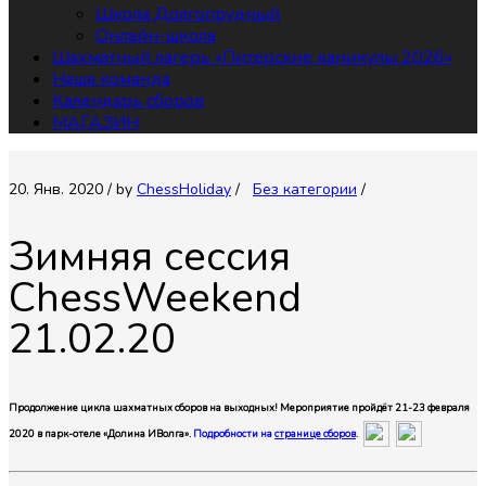
Школа Долгопрудный
Онлайн-школа
Шахматный лагерь «Питерские каникулы 2026»
Наша команда
Календарь сборов
МАГАЗИН
20. Янв. 2020
/ by
СhessHoliday
/
Без категории
/
Зимняя сессия
ChessWeekend
21.02.20
Продолжение цикла шахматных сборов на выходных! Мероприятие пройдёт
21-23 февраля
2020 в парк-отеле «
Долина
ИВолга
».
Подробности на
странице сборов
.