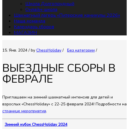
Школа Долгопрудный
Онлайн-школа
Шахматный лагерь «Питерские каникулы 2026»
Наша команда
Календарь сборов
МАГАЗИН
15. Янв. 2024
/ by
СhessHoliday
/
Без категории
/
ВЫЕЗДНЫЕ СБОРЫ В
ФЕВРАЛЕ
Приглашаем на зимний шахматный интенсив для детей и
взрослых «ChessHoliday» с 22-25 февраля 2024! Подробности на
странице мероприятия
.
Зимний кубок ChessHoliday 2024