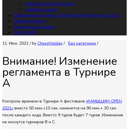
Школа Долгопрудный
Онлайн-школа
Шахматный лагерь «Питерские каникулы 2026»
Наша команда
Календарь сборов
МАГАЗИН
11. Июн. 2021
/ by
СhessHoliday
/
Без категории
/
Внимание! Изменение
регламента в Турнире
А
Контроль времени в Турнире А фестиваля
«КАМЫШИН-OPEN
2021»
вместо 50 мин.+10 сек. изменится на 90 мин.+ 30 сек.
после каждого хода. Вместо 9 туров будет 7 туров. Изменения
не коснутся турниров B и C.