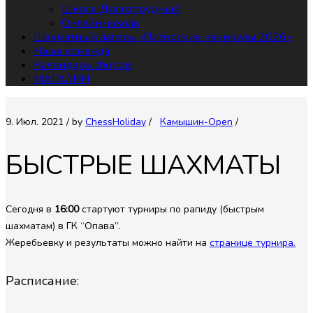
Школа Долгопрудный
Онлайн-школа
Шахматный лагерь «Питерские каникулы 2026»
Наша команда
Календарь сборов
МАГАЗИН
9. Июл. 2021
/ by
СhessHoliday
/
Камышин-Open
/
БЫСТРЫЕ ШАХМАТЫ
Сегодня в
16:00
стартуют турниры по рапиду (быстрым
шахматам) в ГК “Опава”.
Жеребьевку и результаты можно найти на
странице турнира.
Расписание: